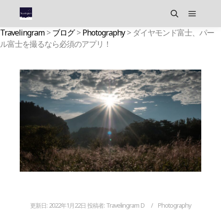
メイン
検索
Travelingram
>
ブログ
>
Photography
>
ダイヤモンド富士、パー
ル富士を撮るなら必須のアプリ！
更新日:
2022年1月22日
投稿者:
Travelingram D
Photography