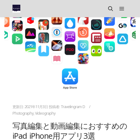
メイン
検索
更新日:
2021年11月3日
投稿者:
Travelingram D
Photography
,
Videography
写真編集と動画編集におすすめの
iPad iPhone用アプリ3選