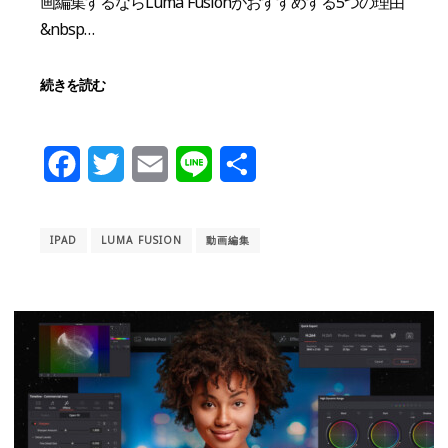
画編集するならLuma Fusionがおすすめする5つの理由
&nbsp…
続きを読む
Facebook
Twitter
Email
Line
共
有
IPAD
LUMA FUSION
動画編集