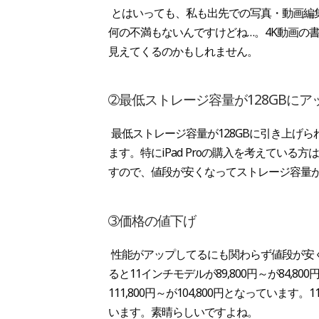
とはいっても、私も出先での写真・動画編集用
何の不満もないんですけどね…。4K動画の
見えてくるのかもしれません。
➁最低ストレージ容量が128GBにア
最低ストレージ容量が128GBに引き上げ
ます。特にiPad Proの購入を考えてい
すので、値段が安くなってストレージ容量
➂価格の値下げ
性能がアップしてるにも関わらず値段が安く
ると11インチモデルが89,800円～が84,
111,800円～が104,800円となっていま
います。素晴らしいですよね。