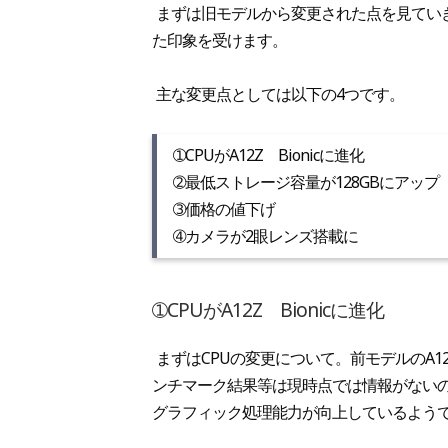
まずは旧モデルから変更された点を見てい
た印象を受けます。
主な変更点としては以下の4つです。
➀CPUがA12Z Bionicに進化
➁最低ストレージ容量が128GBにアップ
➂価格の値下げ
➃カメラが2眼レンズ搭載に
➀CPUがA12Z Bionicに進化
まずはCPUの変更について。前モデルのA12X 
ンチマーク結果等は現時点では情報がない
グラフィック処理能力が向上しているよう