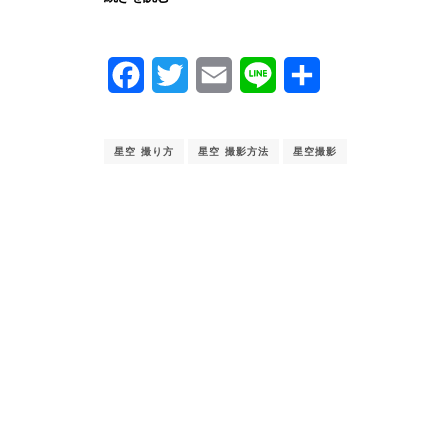
Facebook
Twitter
Email
Line
共
有
星空 撮り方
星空 撮影方法
星空撮影