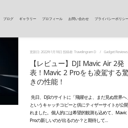
ブログ
ギャラリー
プロフィール
お問い合わせ
プライバシーポリシ
更新日:
2022年1月18日
投稿者:
Travelingram D
Gadget Reviews
【レビュー】DJI Mavic Air 2発
表！Mavic 2 Proをも凌駕する
きの性能！
先日、DJIのサイトに「飛躍せよ、まだ見ぬ世界へ
というキャッチコピーと供にティザーサイトが公
れました。個人的には希望的観測も込めて、Mavic
Proの新しいのが出るのか？と期待して…