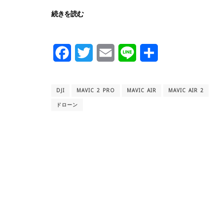
続きを読む
Facebook
Twitter
Email
Line
共
有
DJI
MAVIC 2 PRO
MAVIC AIR
MAVIC AIR 2
ドローン