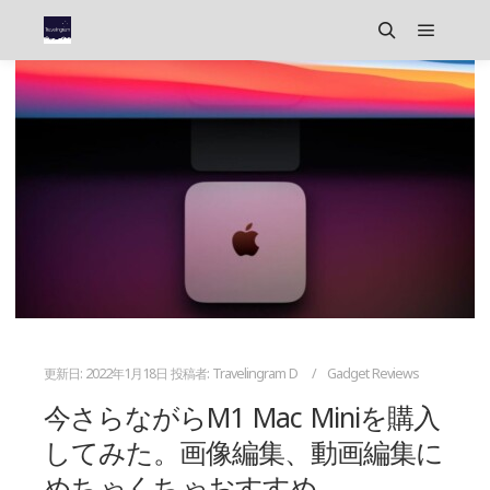
メイン
検索
更新日:
2022年1月18日
投稿者:
Travelingram D
Gadget Reviews
今さらながらM1 Mac Miniを購入
してみた。画像編集、動画編集に
めちゃくちゃおすすめ。