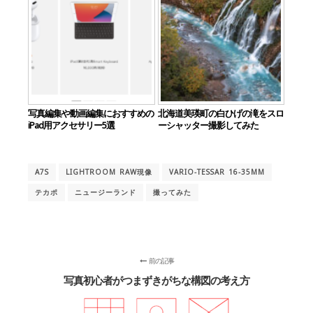
写真編集や動画編集におすすめの
北海道美瑛町の白ひげの滝をスロ
iPad用アクセサリー5選
ーシャッター撮影してみた
A7S
LIGHTROOM RAW現像
VARIO-TESSAR 16-35MM
テカポ
ニュージーランド
撮ってみた
前の記事
写真初心者がつまずきがちな構図の考え方