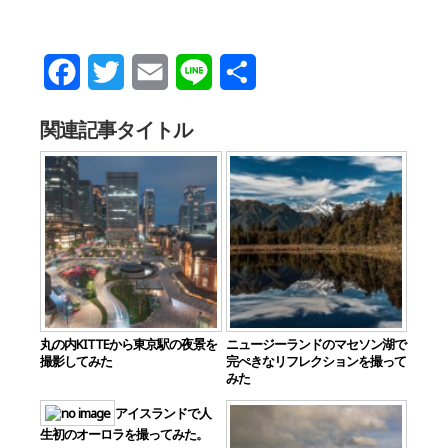
Facebook
Twitter
Email
Line
共
有
関連記事タイトル
丸の内KITTEから東京駅の夜景を
ニュージーランドのマセソン湖で
撮影してみた
完ぺきなリフレクションを撮って
みた
アイスランドで人
生初のオーロラを撮ってみた。