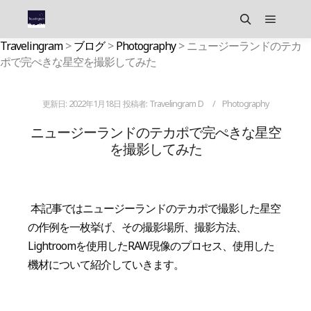
メイン
検索
Travelingram
>
ブログ
>
Photography
>
ニュージーランドのテカ
ポで完ぺきな星空を撮影してみた
更新日:
2022年1月18日
投稿者:
Travelingram D
Photography
ニュージーランドのテカポで完ぺきな星空
を撮影してみた
本記事ではニュージーランドのテカポで撮影した星空
の作例を一枚挙げ、その撮影場所、撮影方法、
Lightroomを使用したRAW現像のプロセス、使用した
機材について紹介していきます。